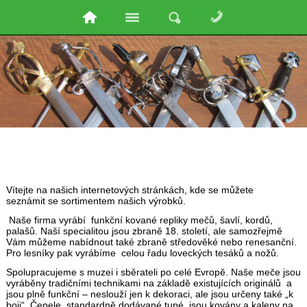
Vítejte na našich internetových stránkách, kde se můžete
seznámit se sortimentem našich výrobků.
Naše firma vyrábí funkční kované repliky mečů, šavlí, kordů,
palašů. Naší specialitou jsou zbraně 18. století, ale samozřejmě
Vám můžeme nabídnout také zbraně středověké nebo renesanční.
Pro lesníky pak vyrábíme celou řadu loveckých tesáků a nožů.
Spolupracujeme s muzei i sběrateli po celé Evropě. Naše meče jsou
vyráběny tradičními technikami na základě existujících originálů a
jsou plně funkční – neslouží jen k dekoraci, ale jsou určeny také „k
boji“. Čepele, standardně dodávané tupé, jsou kovány a kaleny na