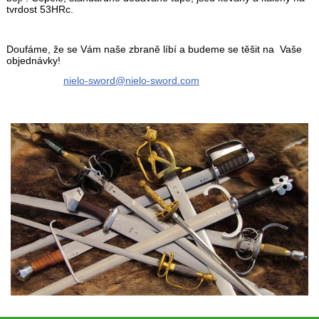
tvrdost 53HRc.
Doufáme, že se Vám naše zbraně líbí a budeme se těšit na Vaše
objednávky!
nielo-sword@nielo-sword.com