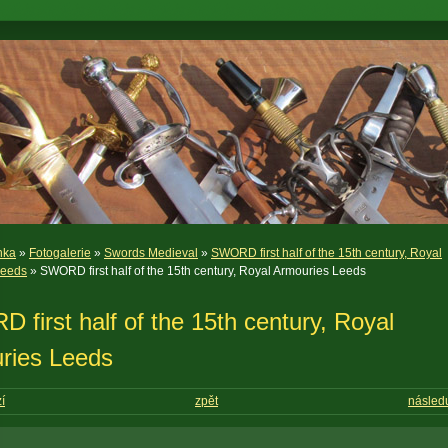
nka
»
Fotogalerie
»
Swords Medieval
»
SWORD first half of the 15th century, Royal
Leeds
» SWORD first half of the 15th century, Royal Armouries Leeds
first half of the 15th century, Royal
ries Leeds
í
zpět
následu