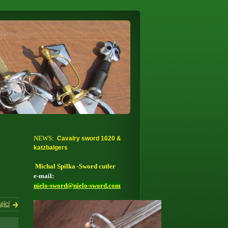
NEWS:
Cavalry sword 1620 &
katzbalgers
Michal Spilka -Sword cutler
e-mail:
nielo-sword
@
nielo-sword.com
jící