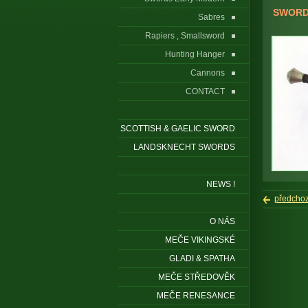
SWORD f
Sabres
Rapiers , Smallsword
Hunting Hanger
Cannons
CONTACT
SCOTTISH & GAELIC SWORD
LANDSKNECHT SWORDS
NEWS !
předchoz
O NÁS
MEČE VIKINGSKÉ
GLADI & SPATHA
MEČE STŘEDOVĚK
MEČE RENESANCE