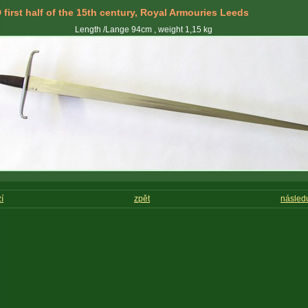
irst half of the 15th century, Royal Armouries Leeds
Length /Lange 94cm , weight 1,15 kg
í
zpět
následu