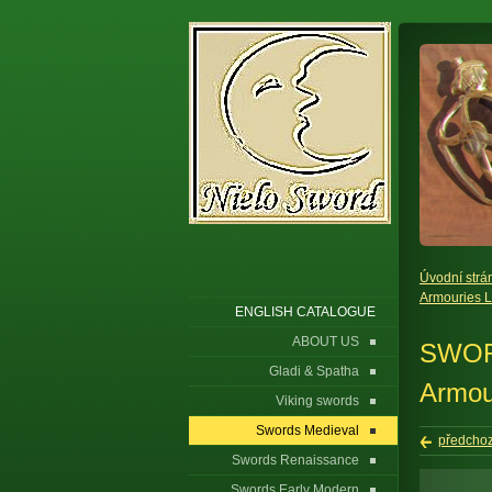
Úvodní strá
Armouries 
ENGLISH CATALOGUE
ABOUT US
SWORD 
Gladi & Spatha
Armou
Viking swords
Swords Medieval
předchoz
Swords Renaissance
Swords Early Modern