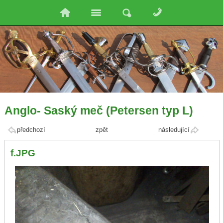
Anglo- Saský meč (Petersen typ L)
předchozí
zpět
následující
f.JPG