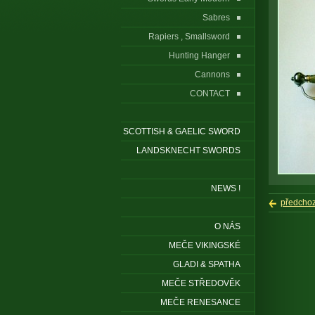
Sabres
Rapiers , Smallsword
Hunting Hanger
Cannons
CONTACT
SCOTTISH & GAELIC SWORD
LANDSKNECHT SWORDS
NEWS !
předchoz
O NÁS
MEČE VIKINGSKÉ
GLADI & SPATHA
MEČE STŘEDOVĚK
MEČE RENESANCE