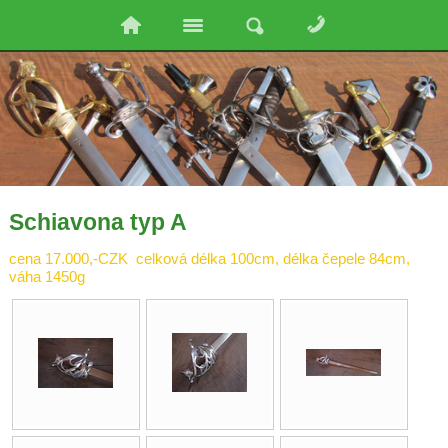
Schiavona typ A
cena 17.000,-CZK celková délka 100cm, délka čepele 84cm,
váha 1450g