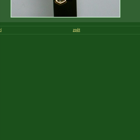
í
zpět