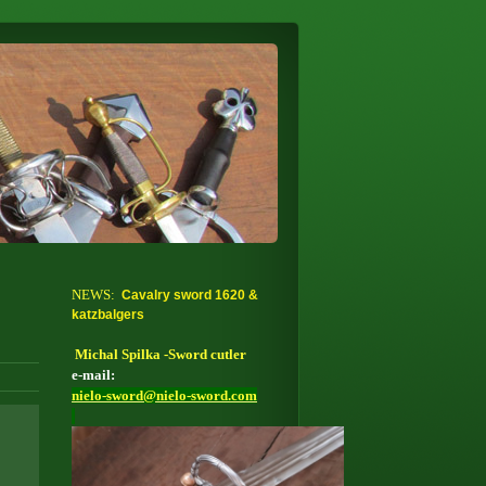
NEWS:
Cavalry sword 1620 &
katzbalgers
Michal Spilka -Sword cutler
e-mail:
nielo-sword
@
nielo-sword.com