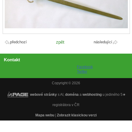
zpět
předchozí
následující
Kontakt
Facebook
Twitter
Copyright © 2026
webové stránky
s AI,
doména
a
webhosting
u jediného 5★
registrátora v ČR
Mapa webu
|
Zobrazit klasickou verzi