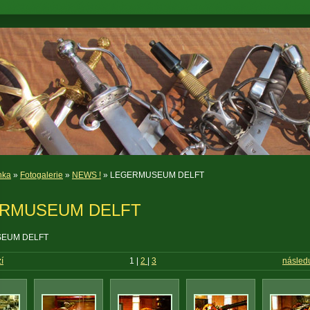
nka
»
Fotogalerie
»
NEWS !
» LEGERMUSEUM DELFT
RMUSEUM DELFT
EUM DELFT
í
1
|
2
|
3
následu