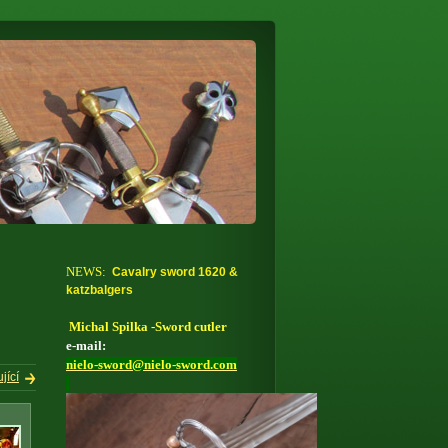
NEWS:
Cavalry sword 1620 &
katzbalgers
Michal Spilka -Sword cutler
e-mail:
nielo-sword
@
nielo-sword.com
jící